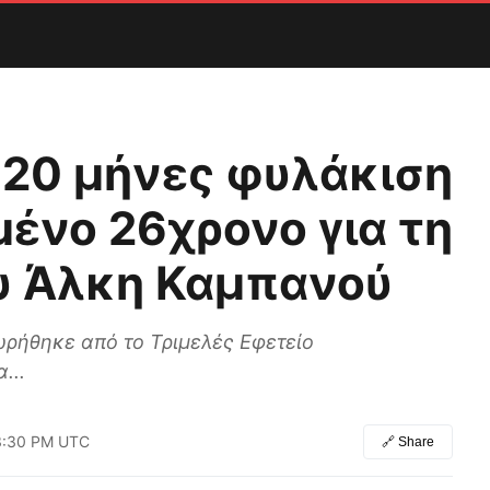
 20 μήνες φυλάκιση
ένο 26χρονο για τη
υ Άλκη Καμπανού
ωρήθηκε από το Τριμελές Εφετείο
...
 3:30 PM UTC
🔗 Share