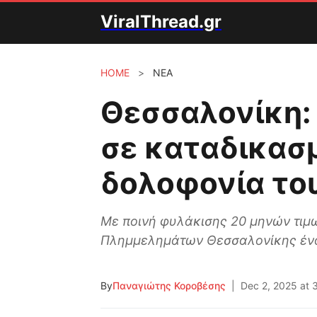
ViralThread.gr
HOME
>
ΝΕΑ
Θεσσαλονίκη:
σε καταδικασμ
δολοφονία το
Με ποινή φυλάκισης 20 μηνών τιμ
Πλημμελημάτων Θεσσαλονίκης ένα
By
Παναγιώτης Κοροβέσης
|
Dec 2, 2025 at