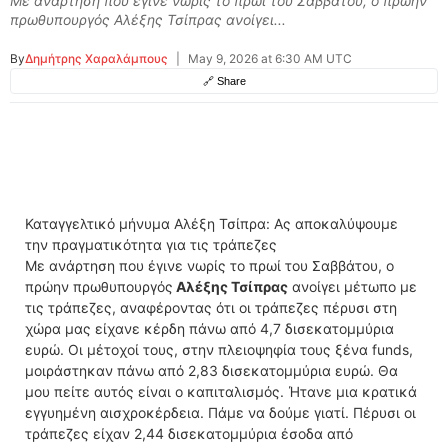
Με ανάρτηση που έγινε νωρίς το πρωί του Σαββάτου, ο πρώην
πρωθυπουργός Αλέξης Τσίπρας ανοίγει...
By
Δημήτρης Χαραλάμπους
|
May 9, 2026 at 6:30 AM UTC
🔗 Share
Καταγγελτικό μήνυμα Αλέξη Τσίπρα: Ας αποκαλύψουμε
την πραγματικότητα για τις τράπεζες
Με ανάρτηση που έγινε νωρίς το πρωί του Σαββάτου, ο
πρώην πρωθυπουργός
Αλέξης Τσίπρας
ανοίγει μέτωπο με
τις τράπεζες, αναφέροντας ότι οι τράπεζες πέρυσι στη
χώρα μας είχανε κέρδη πάνω από 4,7 δισεκατομμύρια
ευρώ. Οι μέτοχοί τους, στην πλειοψηφία τους ξένα funds,
μοιράστηκαν πάνω από 2,83 δισεκατομμύρια ευρώ. Θα
μου πείτε αυτός είναι ο καπιταλισμός. Ήτανε μια κρατικά
εγγυημένη αισχροκέρδεια. Πάμε να δούμε γιατί. Πέρυσι οι
τράπεζες είχαν 2,44 δισεκατομμύρια έσοδα από